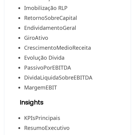
Imobilização RLP
RetornoSobreCapital
EndividamentoGeral
GiroAtivo
CrescimentoMedioReceita
Evolução Divida
PassivoPorEBITDA
DividaLiquidaSobreEBITDA
MargemEBIT
Insights
KPIsPrincipais
ResumoExecutivo