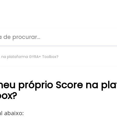
e na plataforma GYRA+ Toolbox?
eu próprio Score na pl
box?
al abaixo: