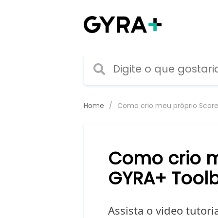
Home
Como crio meu próprio Scor
Como crio m
GYRA+ Tool
Assista o video tutori